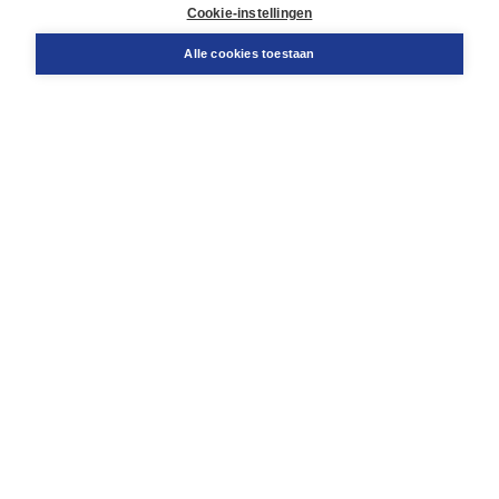
Docentenservice
Cookie-instellingen
Snel bestellen
Teamviewer
Alle cookies toestaan
Boom voor jou
Voor de boekhandel
Voor de pers
Publiceren bij Boom
Werken bij Boom & Vacatures
Over Boom
Wat ons drijft
Onze historie
Onze auteurs
Onze organisatie
Duurzaam ondernemen
Gratis verzending in NL vanaf € 20,-.
Veilig winkelen met Thuiswinkelwaarborg