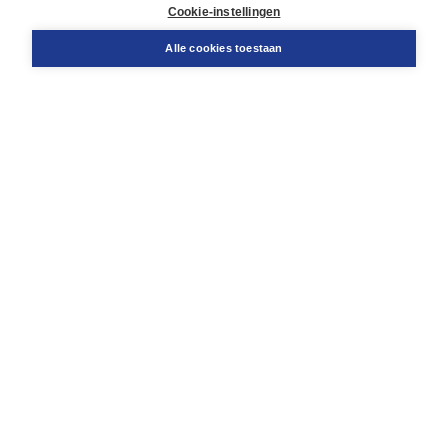
Docentenservice
Cookie-instellingen
Snel bestellen
Teamviewer
Alle cookies toestaan
Boom voor jou
Voor de boekhandel
Voor de pers
Publiceren bij Boom
Werken bij Boom & Vacatures
Over Boom
Wat ons drijft
Onze historie
Onze auteurs
Onze organisatie
Duurzaam ondernemen
Gratis verzending in NL vanaf € 20,-.
Veilig winkelen met Thuiswinkelwaarborg