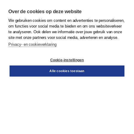
Over de cookies op deze website
We gebruiken cookies om content en advertenties te personaliseren,
© 2026
Koninklijke Boom uitgevers
om functies voor social media te bieden en om ons websiteverkeer
te analyseren. Ook delen we informatie over jouw gebruik van onze
Klantenservice
site met onze partners voor social media, adverteren en analyse.
Service & informatie
Privacy- en cookieverklaring
Contact
Retourneren
Docentenservice
Cookie-instellingen
Snel bestellen
Teamviewer
Alle cookies toestaan
Boom voor jou
Voor de boekhandel
Voor de pers
Publiceren bij Boom
Werken bij Boom & Vacatures
Over Boom
Wat ons drijft
Onze historie