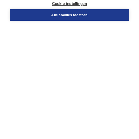
Docentenservice
Cookie-instellingen
Snel bestellen
Teamviewer
Alle cookies toestaan
Boom voor jou
Voor de boekhandel
Voor de pers
Publiceren bij Boom
Werken bij Boom & Vacatures
Over Boom
Wat ons drijft
Onze historie
Onze auteurs
Onze organisatie
Duurzaam ondernemen
Gratis verzending in NL vanaf € 20,-.
Veilig winkelen met Thuiswinkelwaarborg