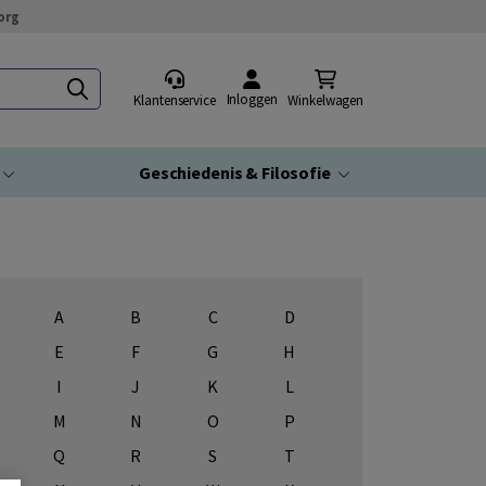
org
Inloggen
Klantenservice
Winkelwagen
Geschiedenis & Filosofie
A
B
C
D
E
F
G
H
I
J
K
L
M
N
O
P
Q
R
S
T