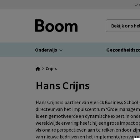
Bekijk ons h
Onderwijs
Gezondheidsz
Crijns
Hans Crijns
Hans Crijns is partner van Vlerick Business Scho
directeur van het Impulscentrum ‘Groeimanageme
is een gemotiveerde en dynamische expert in on
wereldwijde ervaring heeft hij een grote impact
visionaire perspectieven aan te reiken en door zij
van nieuwe bedrijven en het implementeren van g