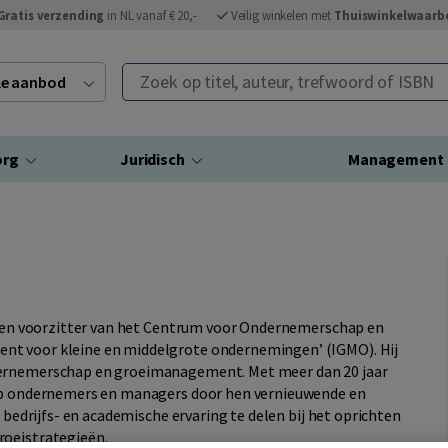
Gratis verzending
in NL vanaf € 20,-
Veilig winkelen met
Thuiswinkelwaarb
Zoek op titel, auteur, trefwoord of ISBN
ele aanbod
org
Juridisch
Management
ol en voorzitter van het Centrum voor Ondernemerschap en
nt voor kleine en middelgrote ondernemingen’ (IGMO). Hij
dernemerschap en groeimanagement. Met meer dan 20 jaar
 op ondernemers en managers door hen vernieuwende en
n bedrijfs- en academische ervaring te delen bij het oprichten
roeistrategieën.