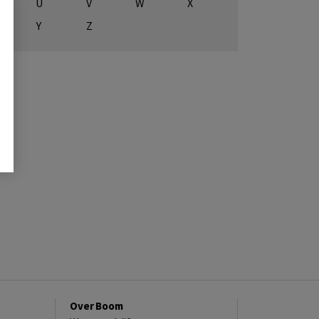
U
V
W
X
Y
Z
Over Boom