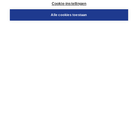
Docentenservice
Cookie-instellingen
Snel bestellen
Teamviewer
Alle cookies toestaan
Boom voor jou
Voor de boekhandel
Voor de pers
Publiceren bij Boom
Werken bij Boom & Vacatures
Over Boom
Wat ons drijft
Onze historie
Onze auteurs
Onze organisatie
Duurzaam ondernemen
Gratis verzending in NL vanaf € 20,-.
Veilig winkelen met Thuiswinkelwaarborg