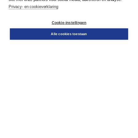
Service & informatie
Privacy- en cookieverklaring
Contact
Retourneren
Docentenservice
Cookie-instellingen
Snel bestellen
Teamviewer
Alle cookies toestaan
Boom voor jou
Voor de boekhandel
Voor de pers
Publiceren bij Boom
Werken bij Boom & Vacatures
Over Boom
Wat ons drijft
Onze historie
Onze auteurs
Onze organisatie
Duurzaam ondernemen
Gratis verzending in NL vanaf € 20,-.