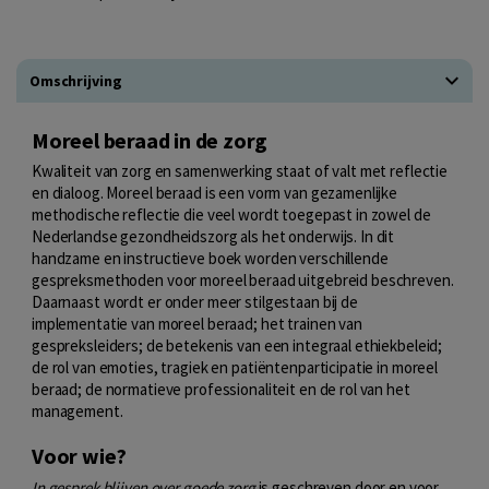
Omschrijving
Moreel beraad in de zorg
Kwaliteit van zorg en samenwerking staat of valt met reflectie
en dialoog. Moreel beraad is een vorm van gezamenlijke
methodische reflectie die veel wordt toegepast in zowel de
Nederlandse gezondheidszorg als het onderwijs. In dit
handzame en instructieve boek worden verschillende
gespreksmethoden voor moreel beraad uitgebreid beschreven.
Daarnaast wordt er onder meer stilgestaan bij de
implementatie van moreel beraad; het trainen van
gespreksleiders; de betekenis van een integraal ethiekbeleid;
de rol van emoties, tragiek en patiëntenparticipatie in moreel
beraad; de normatieve professionaliteit en de rol van het
management.
Voor wie?
In gesprek blijven over goede zorg
is geschreven door en voor