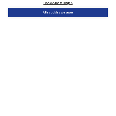
Docentenservice
Cookie-instellingen
Snel bestellen
Teamviewer
Alle cookies toestaan
Boom voor jou
Voor de boekhandel
Voor de pers
Publiceren bij Boom
Werken bij Boom & Vacatures
Over Boom
Wat ons drijft
Onze historie
Onze auteurs
Onze organisatie
Duurzaam ondernemen
Gratis verzending in NL vanaf € 20,-.
Veilig winkelen met Thuiswinkelwaarborg