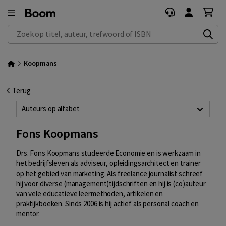
Zoek op titel, auteur, trefwoord of ISBN
Koopmans
Terug
Auteurs op alfabet
Fons Koopmans
Drs. Fons Koopmans studeerde Economie en is werkzaam in
het bedrijfsleven als adviseur, opleidingsarchitect en trainer
op het gebied van marketing. Als freelance journalist schreef
hij voor diverse (management)tijdschriften en hij is (co)auteur
van vele educatieve leermethoden, artikelen en
praktijkboeken. Sinds 2006 is hij actief als personal coach en
mentor.