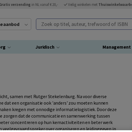
Gratis verzending
in NL vanaf € 20,-
Veilig winkelen met
Thuiswinkelwaarb
Zoek op titel, auteur, trefwoord of ISBN
ele aanbod
org
Juridisch
Management
cht, samen met Rutger Stekelenburg. Na voor diverse
dee dat een organisatie ook 'anders' zou moeten kunnen
 maken kregen met onnodige informatielogistiek. Door deze
r te zorgen dat de communicatie en samenwerking tussen
 beter concentreren op hun kernactiviteiten en beter werk
n veelgevraagd spreker over organiseren en leidinggeven in