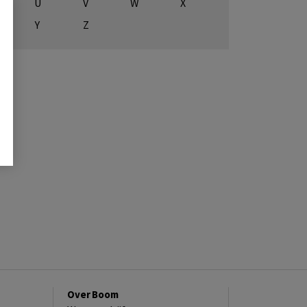
U
V
W
X
Y
Z
Over Boom