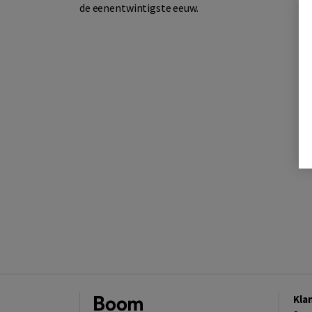
de eenentwintigste eeuw.
Kla