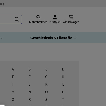
org
Inloggen
Klantenservice
Winkelwagen
Geschiedenis & Filosofie
A
B
C
D
E
F
G
H
I
J
K
L
M
N
O
P
Q
R
S
T