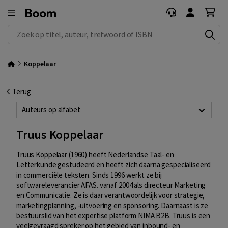
Zoek op titel, auteur, trefwoord of ISBN
Koppelaar
Terug
Auteurs op alfabet
Truus Koppelaar
Truus Koppelaar (1960) heeft Nederlandse Taal- en
Letterkunde gestudeerd en heeft zich daarna gespecialiseerd
in commerciële teksten. Sinds 1996 werkt ze bij
softwareleverancier AFAS. vanaf 2004 als directeur Marketing
en Communicatie. Ze is daar verantwoordelijk voor strategie,
marketingplanning, -uitvoering en sponsoring. Daarnaast is ze
bestuurslid van het expertise platform NIMA B2B. Truus is een
veelgevraagd spreker op het gebied van inbound- en