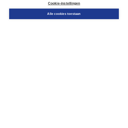
Docentenservice
Cookie-instellingen
Snel bestellen
Teamviewer
Alle cookies toestaan
Boom voor jou
Voor de boekhandel
Voor de pers
Publiceren bij Boom
Werken bij Boom & Vacatures
Over Boom
Wat ons drijft
Onze historie
Onze auteurs
Onze organisatie
Duurzaam ondernemen
Gratis verzending in NL vanaf € 20,-.
Veilig winkelen met Thuiswinkelwaarborg