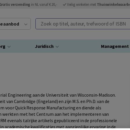
Gratis verzending
in NL vanaf € 20,-
Veilig winkelen met
Thuiswinkelwaarb
Zoek op titel, auteur, trefwoord of ISBN
ele aanbod
org
Juridisch
Management
trial Engineering aan de Universiteit van Wisconsin-Madison.
eit van Cambridge (Engeland) en zijn M.S. en Ph.D. van de
rum voor Quick Response Manufacturing en diende als
jven werkten met het Centrum aan het implementeren van
M evenals talrijke artikels gepubliceerd in de professionele
jn academische kwalificaties met aanzienlijke ervaring in de