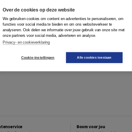
ven geraadpleegd, waaronder Alcoa, AT & T, Danfoss, Ford,
e, National Oilwell Varco, Pratt & Whitney, Rockwell
Over de cookies op deze website
en in Europa en het Verre Oosten, samen met projecten voor
We gebruiken cookies om content en advertenties te personaliseren, om
erspectief op de productie concurrentievermogen gegeven.
functies voor social media te bieden en om ons websiteverkeer te
inars, LLC, een organisatie die QRM training voor bedrijven
analyseren. Ook delen we informatie over jouw gebruik van onze site met
onze partners voor social media, adverteren en analyse.
Privacy- en cookieverklaring
Cookie-instellingen
Alle cookies toestaan
ntenservice
Boom voor jou