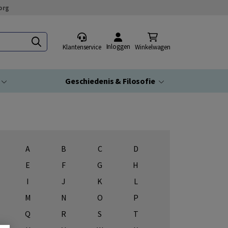
org
Inloggen
Klantenservice
Winkelwagen
Geschiedenis & Filosofie
A
B
C
D
E
F
G
H
I
J
K
L
M
N
O
P
Q
R
S
T