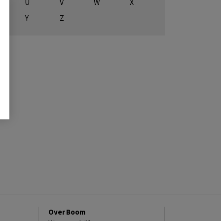
U
V
W
X
Y
Z
Over Boom