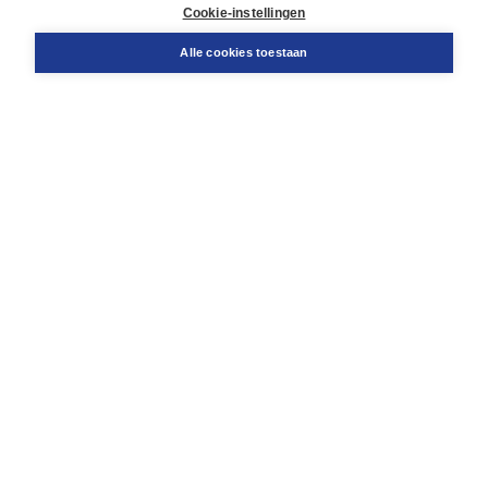
Docentenservice
Cookie-instellingen
Snel bestellen
Teamviewer
Alle cookies toestaan
Boom voor jou
Voor de boekhandel
Voor de pers
Publiceren bij Boom
Werken bij Boom & Vacatures
Over Boom
Wat ons drijft
Onze historie
Onze auteurs
Onze organisatie
Duurzaam ondernemen
Gratis verzending in NL vanaf € 20,-.
Veilig winkelen met Thuiswinkelwaarborg