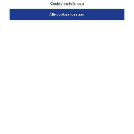
Docentenservice
Cookie-instellingen
Snel bestellen
Teamviewer
Alle cookies toestaan
Boom voor jou
Voor de boekhandel
Voor de pers
Publiceren bij Boom
Werken bij Boom & Vacatures
Over Boom
Wat ons drijft
Onze historie
Onze auteurs
Onze organisatie
Duurzaam ondernemen
Gratis verzending in NL vanaf € 20,-.
Veilig winkelen met Thuiswinkelwaarborg