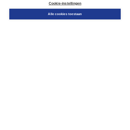
Docentenservice
Cookie-instellingen
Snel bestellen
Teamviewer
Alle cookies toestaan
Boom voor jou
Voor de boekhandel
Voor de pers
Publiceren bij Boom
Werken bij Boom & Vacatures
Over Boom
Wat ons drijft
Onze historie
Onze auteurs
Onze organisatie
Duurzaam ondernemen
Gratis verzending in NL vanaf € 20,-.
Veilig winkelen met Thuiswinkelwaarborg