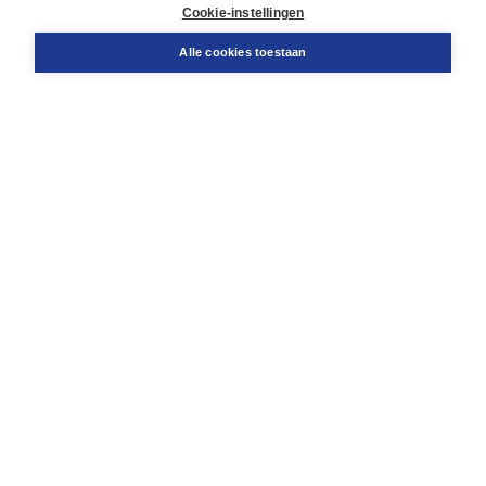
Docentenservice
Cookie-instellingen
Snel bestellen
Teamviewer
Alle cookies toestaan
Boom voor jou
Voor de boekhandel
Voor de pers
Publiceren bij Boom
Werken bij Boom & Vacatures
Over Boom
Wat ons drijft
Onze historie
Onze auteurs
Onze organisatie
Duurzaam ondernemen
Gratis verzending in NL vanaf € 20,-.
Veilig winkelen met Thuiswinkelwaarborg