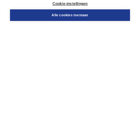
Docentenservice
Cookie-instellingen
Snel bestellen
Teamviewer
Alle cookies toestaan
Boom voor jou
Voor de boekhandel
Voor de pers
Publiceren bij Boom
Werken bij Boom & Vacatures
Over Boom
Wat ons drijft
Onze historie
Onze auteurs
Onze organisatie
Duurzaam ondernemen
Gratis verzending in NL vanaf € 20,-.
Veilig winkelen met Thuiswinkelwaarborg