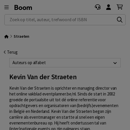
Zoek op titel, auteur, trefwoord of ISBN
Straeten
Terug
Auteurs op alfabet
Kevin Van der Straeten
Kevin Van der Straeten is oprichter en managing director van
het online vakblad eventplanner.be/nl. Sinds de start in 2002
groeide de portaalsite uit tot dé online referentie voor
opdrachtgevers en organisatoren van (bedrijfs)evenementen
in België en Nederland. Kevin Van der Straeten begon zijn
carrière als eventmanager en startte al snel een eigen
evenementenbureau op. Hij heeft ondertussen tal van
(inter)nationale events op zijn palmares staan.