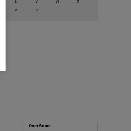
U
V
W
X
Y
Z
Over Boom