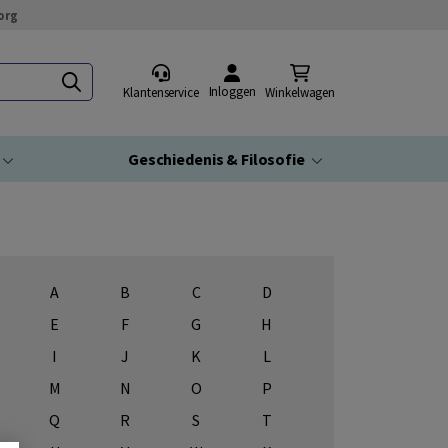
org
Inloggen
Klantenservice
Winkelwagen
Geschiedenis & Filosofie
A
B
C
D
E
F
G
H
I
J
K
L
M
N
O
P
Q
R
S
T