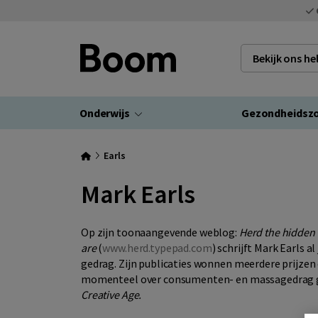
Bekijk ons h
Onderwijs
Gezondheidsz
Earls
Mark Earls
Op zijn toonaangevende weblog:
Herd the hidden
are
(
www.herd.typepad.com
) schrijft Mark Earls 
gedrag. Zijn publicaties wonnen meerdere prijzen 
momenteel over consumenten- en massagedrag g
Creative Age.