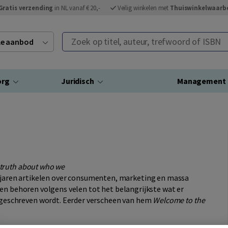
Gratis verzending
in NL vanaf € 20,-
Veilig winkelen met
Thuiswinkelwaarb
Zoek op titel, auteur, trefwoord of ISBN
ele aanbod
org
Juridisch
Management
 truth about who we
al jaren artikelen over consumenten, marketing en massa
en behoren volgens velen tot het belangrijkste wat er
eschreven wordt. Eerder verscheen van hem
Welcome to the