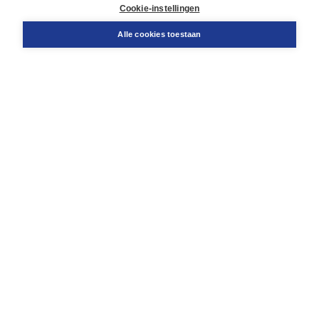
Docentenservice
Cookie-instellingen
Snel bestellen
Teamviewer
Alle cookies toestaan
Boom voor jou
Voor de boekhandel
Voor de pers
Publiceren bij Boom
Werken bij Boom & Vacatures
Over Boom
Wat ons drijft
Onze historie
Onze auteurs
Onze organisatie
Duurzaam ondernemen
Gratis verzending in NL vanaf € 20,-.
Veilig winkelen met Thuiswinkelwaarborg