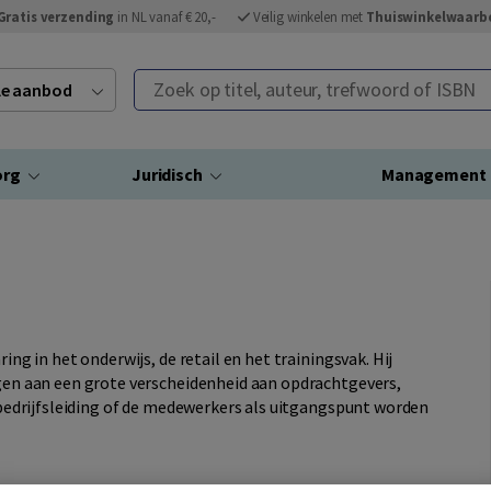
Gratis verzending
in NL vanaf € 20,-
Veilig winkelen met
Thuiswinkelwaarb
Zoek op titel, auteur, trefwoord of ISBN
ele aanbod
org
Juridisch
Management
ing in het onderwijs, de retail en het trainingsvak. Hij
ngen aan een grote verscheidenheid aan opdrachtgevers,
e bedrijfsleiding of de medewerkers als uitgangspunt worden