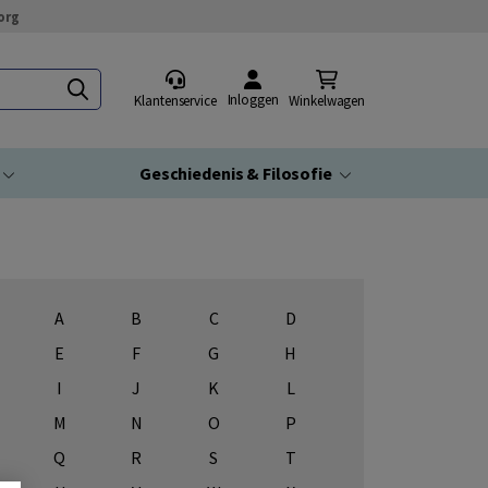
org
Inloggen
Klantenservice
Winkelwagen
Geschiedenis & Filosofie
A
B
C
D
E
F
G
H
I
J
K
L
M
N
O
P
Q
R
S
T