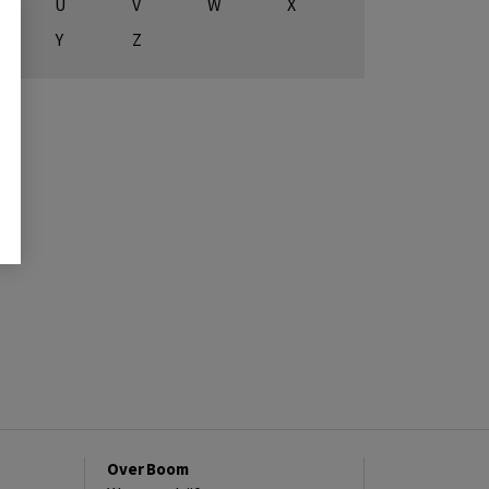
U
V
W
X
Y
Z
Over Boom