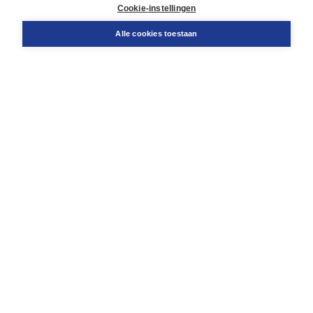
Docentenservice
Cookie-instellingen
Snel bestellen
Teamviewer
Alle cookies toestaan
Boom voor jou
Voor de boekhandel
Voor de pers
Publiceren bij Boom
Werken bij Boom & Vacatures
Over Boom
Wat ons drijft
Onze historie
Onze auteurs
Onze organisatie
Duurzaam ondernemen
Gratis verzending in NL vanaf € 20,-.
Veilig winkelen met Thuiswinkelwaarborg