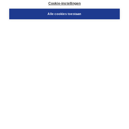
Docentenservice
Cookie-instellingen
Snel bestellen
Teamviewer
Alle cookies toestaan
Boom voor jou
Voor de boekhandel
Voor de pers
Publiceren bij Boom
Werken bij Boom & Vacatures
Over Boom
Wat ons drijft
Onze historie
Onze auteurs
Onze organisatie
Duurzaam ondernemen
Gratis verzending in NL vanaf € 20,-.
Veilig winkelen met Thuiswinkelwaarborg