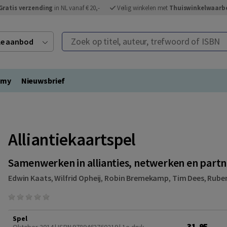
Gratis verzending
in NL vanaf € 20,-
Veilig winkelen met
Thuiswinkelwaarb
Zoek op titel, auteur, trefwoord of ISBN
ele aanbod
emy
Nieuwsbrief
Alliantiekaartspel
Samenwerken in allianties, netwerken en partn
Edwin Kaats
,
Wilfrid Opheij
,
Robin Bremekamp
,
Tim Dees
,
Ruben
Spel
31,95