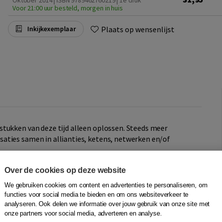
Oktober 2014 | ISBN 9789462760219 | 1e druk
Voor 21:00 uur besteld, morgen in huis
Plaats op wensenlijst
Inkijkexemplaar
tukken van deze tijd alleen oplossen. Steeds meer
aties samen in allianties, ketens, netwerken en/of
Over de cookies op deze website
t eenvoudig en gaat vaak mis. Bijvoorbeeld omdat de
de baas is. Of omdat het anders zijn van de
We gebruiken cookies om content en advertenties te personaliseren, om
t is - het samenwerken ook lastig maakt. Tot slot doet
functies voor social media te bieden en om ons websiteverkeer te
 ontwikkelingen bij de moederorganisaties, in de politieke
analyseren. Ook delen we informatie over jouw gebruik van onze site met
onze partners voor social media, adverteren en analyse.
ven van een deel van je autonomie in het vertrouwen dat je