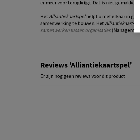
er meer voor terugkrijgt. Dat is niet gemakkelij
Het
Alliantiekaartspel
helpt u met elkaar in ges
samenwerking te bouwen. Het
Alliantiekaartspe
samenwerken tussen organisaties
(Managementbo
Reviews 'Alliantiekaartspel'
Er zijn nog geen reviews voor dit product