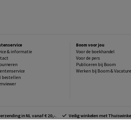
ntenservice
Boom voor jou
vice & informatie
Voor de boekhandel
tact
Voor de pers
ourneren
Publiceren bij Boom
entenservice
Werken bij Boom & Vacatur
l bestellen
mviewer
verzending in NL vanaf € 20,-.
Veilig winkelen met Thuiswin