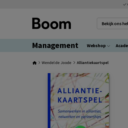
Bekijk ons h
Management
Webshop
Acad
Wendel de Joode
Alliantiekaartspel