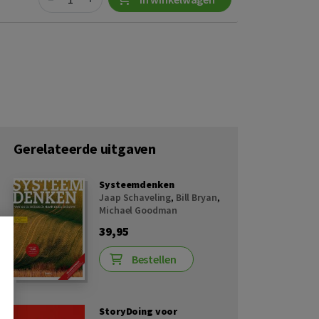
Gerelateerde uitgaven
Systeemdenken
Jaap Schaveling
,
Bill Bryan
,
Michael Goodman
39,95
Bestellen
StoryDoing voor