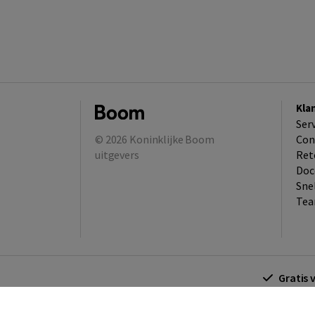
Kla
Ser
© 2026
Koninklijke Boom
Con
uitgevers
Ret
Doc
Sne
Tea
Gratis 