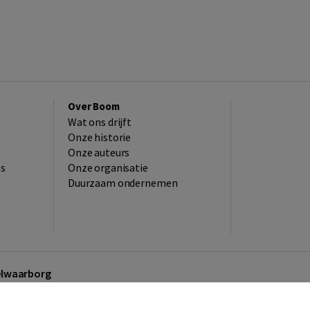
Over Boom
Wat ons drijft
Onze historie
Onze auteurs
es
Onze organisatie
Duurzaam ondernemen
kelwaarborg