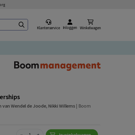
org
Inloggen
Klantenservice
Winkelwagen
erships
 van Wendel de Joode
,
Nikki Willems
|
Boom
Quantity
−
+
In winkelwagen