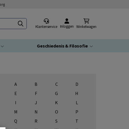
org
Inloggen
Klantenservice
Winkelwagen
Geschiedenis & Filosofie
A
B
C
D
E
F
G
H
I
J
K
L
M
N
O
P
Q
R
S
T