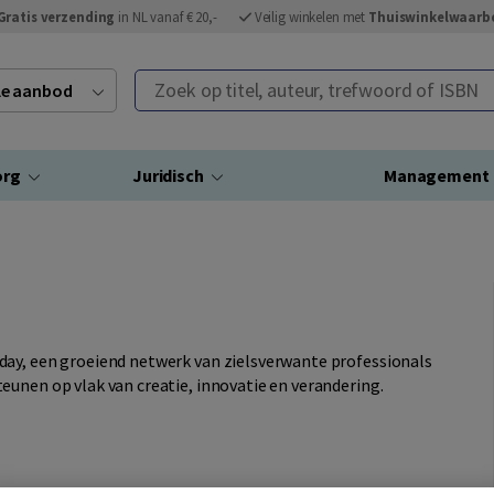
Gratis verzending
in NL vanaf € 20,-
Veilig winkelen met
Thuiswinkelwaarb
Zoek op titel, auteur, trefwoord of ISBN
ele aanbod
org
Juridisch
Management
day, een groeiend netwerk van zielsverwante professionals
eunen op vlak van creatie, innovatie en verandering.