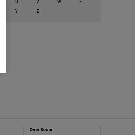
U
V
W
X
Y
Z
Over Boom