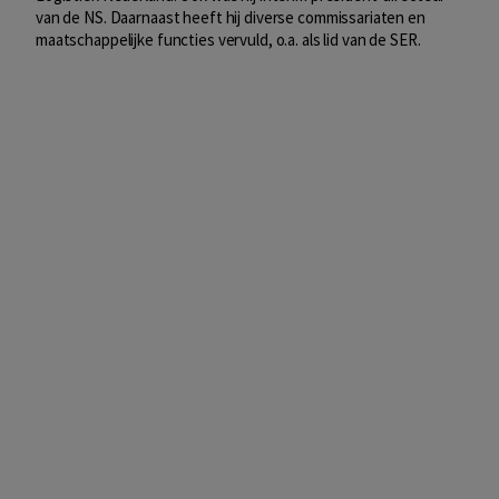
van de NS. Daarnaast heeft hij diverse commissariaten en
maatschappelijke functies vervuld, o.a. als lid van de SER.