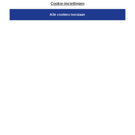
Docentenservice
Cookie-instellingen
Snel bestellen
Teamviewer
Alle cookies toestaan
Boom voor jou
Voor de boekhandel
Voor de pers
Publiceren bij Boom
Werken bij Boom & Vacatures
Over Boom
Wat ons drijft
Onze historie
Onze auteurs
Onze organisatie
Duurzaam ondernemen
Gratis verzending in NL vanaf € 20,-.
Veilig winkelen met Thuiswinkelwaarborg