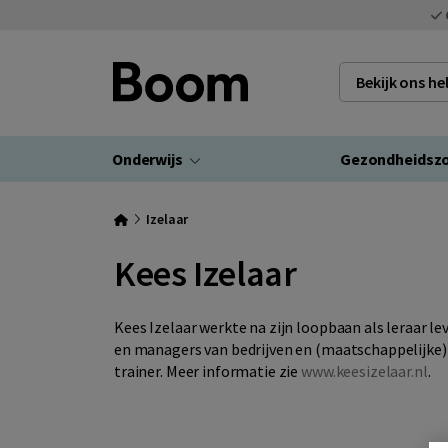
Bekijk ons h
Onderwijs
Gezondheidsz
Izelaar
Kees Izelaar
Kees Izelaar werkte na zijn loopbaan als leraar l
en managers van bedrijven en (maatschappelijke) or
trainer. Meer informatie zie
www.keesizelaar.nl
.