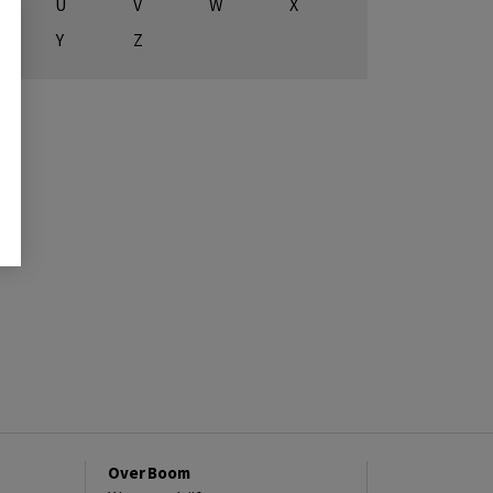
U
V
W
X
Y
Z
Over Boom