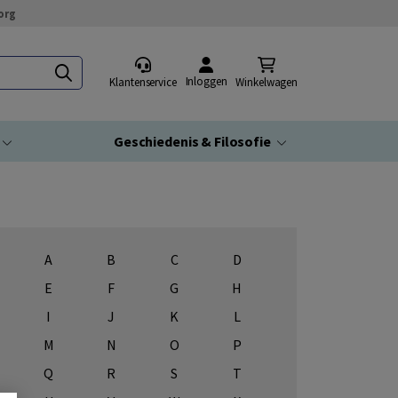
org
Inloggen
Klantenservice
Winkelwagen
Geschiedenis & Filosofie
A
B
C
D
E
F
G
H
I
J
K
L
M
N
O
P
Q
R
S
T