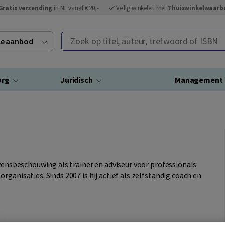
Gratis verzending
in NL vanaf € 20,-
Veilig winkelen met
Thuiswinkelwaarb
Zoek op titel, auteur, trefwoord of ISBN
ele aanbod
org
Juridisch
Management
evensbeschouwing als trainer en adviseur voor professionals
ganisaties. Sinds 2007 is hij actief als zelfstandig coach en