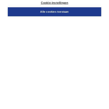
Docentenservice
Cookie-instellingen
Snel bestellen
Teamviewer
Alle cookies toestaan
Boom voor jou
Voor de boekhandel
Voor de pers
Publiceren bij Boom
Werken bij Boom & Vacatures
Over Boom
Wat ons drijft
Onze historie
Onze auteurs
Onze organisatie
Duurzaam ondernemen
Gratis verzending in NL vanaf € 20,-.
Veilig winkelen met Thuiswinkelwaarborg