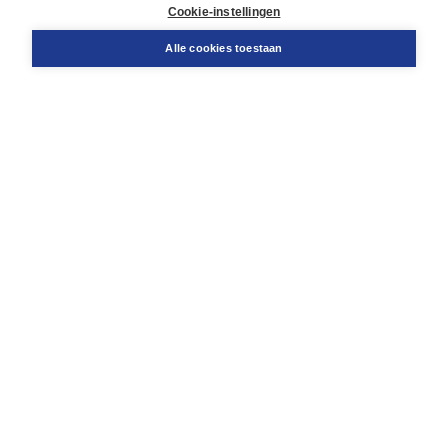
Docentenservice
Cookie-instellingen
Snel bestellen
Teamviewer
Alle cookies toestaan
Boom voor jou
Voor de boekhandel
Voor de pers
Publiceren bij Boom
Werken bij Boom & Vacatures
Over Boom
Wat ons drijft
Onze historie
Onze auteurs
Onze organisatie
Duurzaam ondernemen
Gratis verzending in NL vanaf € 20,-.
Veilig winkelen met Thuiswinkelwaarborg