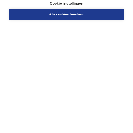
Docentenservice
Cookie-instellingen
Snel bestellen
Teamviewer
Alle cookies toestaan
Boom voor jou
Voor de boekhandel
Voor de pers
Publiceren bij Boom
Werken bij Boom & Vacatures
Over Boom
Wat ons drijft
Onze historie
Onze auteurs
Onze organisatie
Duurzaam ondernemen
Gratis verzending in NL vanaf € 20,-.
Veilig winkelen met Thuiswinkelwaarborg