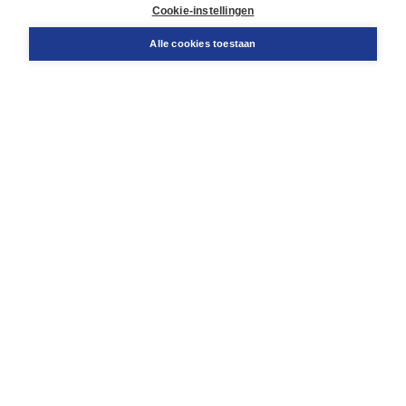
Docentenservice
Cookie-instellingen
Snel bestellen
Teamviewer
Alle cookies toestaan
Boom voor jou
Voor de boekhandel
Voor de pers
Publiceren bij Boom
Werken bij Boom & Vacatures
Over Boom
Wat ons drijft
Onze historie
Onze auteurs
Onze organisatie
Duurzaam ondernemen
Gratis verzending in NL vanaf € 20,-.
Veilig winkelen met Thuiswinkelwaarborg