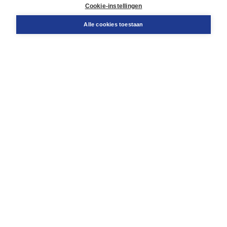
Docentenservice
Cookie-instellingen
Snel bestellen
Teamviewer
Alle cookies toestaan
Boom voor jou
Voor de boekhandel
Voor de pers
Publiceren bij Boom
Werken bij Boom & Vacatures
Over Boom
Wat ons drijft
Onze historie
Onze auteurs
Onze organisatie
Duurzaam ondernemen
Gratis verzending in NL vanaf € 20,-.
Veilig winkelen met Thuiswinkelwaarborg