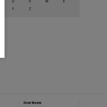
U
V
W
X
Y
Z
Over Boom