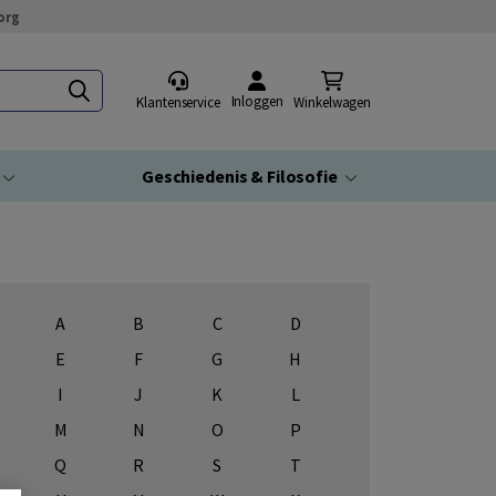
org
Inloggen
Klantenservice
Winkelwagen
Geschiedenis & Filosofie
A
B
C
D
E
F
G
H
I
J
K
L
M
N
O
P
Q
R
S
T