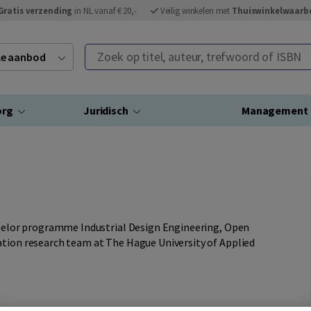
Gratis verzending
in NL vanaf € 20,-
Veilig winkelen met
Thuiswinkelwaarb
Zoek op titel, auteur, trefwoord of ISBN
ele aanbod
org
Juridisch
Management
achelor programme Industrial Design Engineering, Open
ation research team at The Hague University of Applied