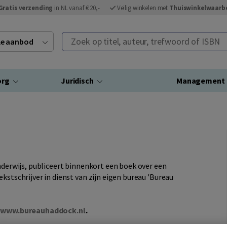
Gratis verzending
in NL vanaf € 20,-
Veilig winkelen met
Thuiswinkelwaarb
Zoek op titel, auteur, trefwoord of ISBN
ele aanbod
org
Juridisch
Management
onderwijs, publiceert binnenkort een boek over een
kstschrijver in dienst van zijn eigen bureau 'Bureau
e
www.bureauhaddock.nl
.