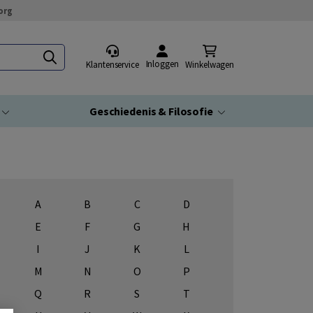
org
Inloggen
Klantenservice
Winkelwagen
Geschiedenis & Filosofie
A
B
C
D
E
F
G
H
I
J
K
L
M
N
O
P
Q
R
S
T