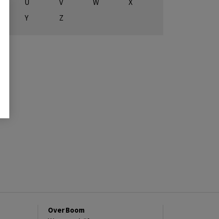
U
V
W
X
Y
Z
Over Boom