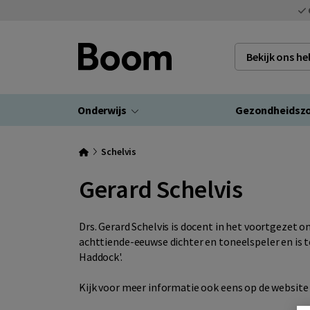
Bekijk ons h
Onderwijs
Gezondheidsz
Schelvis
Gerard Schelvis
Drs. Gerard Schelvis is docent in het voortgezet 
achttiende-eeuwse dichter en toneelspeler en is te
Haddock'.
Kijk voor meer informatie ook eens op de websit