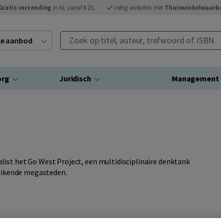
Gratis verzending
in NL vanaf € 20,-
Veilig winkelen met
Thuiswinkelwaarb
Zoek op titel, auteur, trefwoord of ISBN
ele aanbod
org
Juridisch
Management
ist het Go West Project, een multidisciplinaire denktank
luikende megasteden.