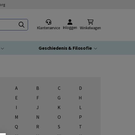
org
Inloggen
Klantenservice
Winkelwagen
Geschiedenis & Filosofie
A
B
C
D
E
F
G
H
I
J
K
L
M
N
O
P
Q
R
S
T