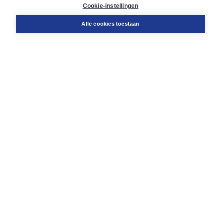
Docentenservice
Cookie-instellingen
Snel bestellen
Teamviewer
Alle cookies toestaan
Boom voor jou
Voor de boekhandel
Voor de pers
Publiceren bij Boom
Werken bij Boom & Vacatures
Over Boom
Wat ons drijft
Onze historie
Onze auteurs
Onze organisatie
Duurzaam ondernemen
Gratis verzending in NL vanaf € 20,-.
Veilig winkelen met Thuiswinkelwaarborg