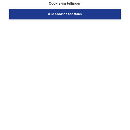
Docentenservice
Cookie-instellingen
Snel bestellen
Teamviewer
Alle cookies toestaan
Boom voor jou
Voor de boekhandel
Voor de pers
Publiceren bij Boom
Werken bij Boom & Vacatures
Over Boom
Wat ons drijft
Onze historie
Onze auteurs
Onze organisatie
Duurzaam ondernemen
Gratis verzending in NL vanaf € 20,-.
Veilig winkelen met Thuiswinkelwaarborg