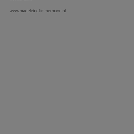
www.madeleinetimmermann.nl