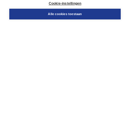
Docentenservice
Cookie-instellingen
Snel bestellen
Teamviewer
Alle cookies toestaan
Boom voor jou
Voor de boekhandel
Voor de pers
Publiceren bij Boom
Werken bij Boom & Vacatures
Over Boom
Wat ons drijft
Onze historie
Onze auteurs
Onze organisatie
Duurzaam ondernemen
Gratis verzending in NL vanaf € 20,-.
Veilig winkelen met Thuiswinkelwaarborg