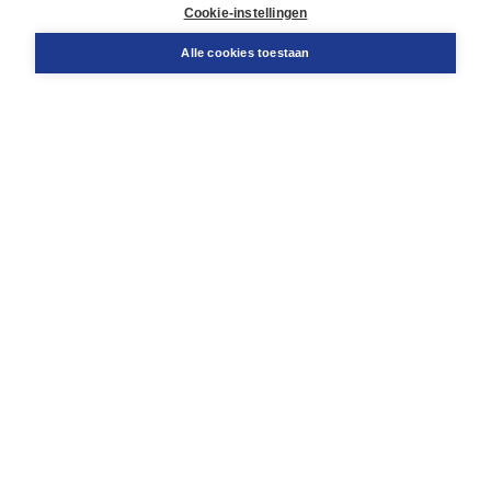
Docentenservice
Cookie-instellingen
Snel bestellen
Teamviewer
Alle cookies toestaan
Boom voor jou
Voor de boekhandel
Voor de pers
Publiceren bij Boom
Werken bij Boom & Vacatures
Over Boom
Wat ons drijft
Onze historie
Onze auteurs
Onze organisatie
Duurzaam ondernemen
Gratis verzending in NL vanaf € 20,-.
Veilig winkelen met Thuiswinkelwaarborg