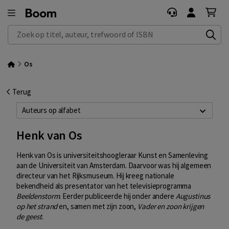
Zoek op titel, auteur, trefwoord of ISBN
Os
Terug
Auteurs op alfabet
Henk van Os
Henk van Os is universiteitshoogleraar Kunst en Samenleving
aan de Universiteit van Amsterdam. Daarvoor was hij algemeen
directeur van het Rijksmuseum. Hij kreeg nationale
bekendheid als presentator van het televisieprogramma
Beeldenstorm
. Eerder publiceerde hij onder andere
Augustinus
op het strand
en, samen met zijn zoon,
Vader en zoon krijgen
de geest
.