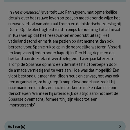
In
Het monsterschip
vertelt Luc Panhuysen, met opmerkelijke
details over het rauwe leven op zee, op meeslepende wijze het
nieuwe verhaal van admiraal Tromp en de historische zeeslag bij
Duins. Op de plechtigheid rond Tromps benoeming tot admiraal
in 1637 viel op dat het feestvarken er bedrukt uitzag. Het
vaderland stond er maritiem gezien op dat moment dan ook
beroerd voor. Spanje rukte op in de noordelijke wateren. Visserij
en koopvaardij leden onder kaperij. In Den Haag riep men dat
het land aan de zeekant werd belegerd. Twee jaar later zou
Tromp de Spaanse opmars een definitief halt toeroepen door
de armada vernietigend te verslaan. Hoe was dat mogelijk? Een
vloot bestond uit meer dan alleen hout en canvas, het was ook
een organisatie, zo begreep Tromp. Onvermoeibaar zoekt hij
naar manieren om de zeemacht sterker te maken dan de som
der schepen. Wanneer hij uiteindelijk de strijd aanbindt met de
Spaanse overmacht, formeert hij zijn vloot tot een
‘monsterschip’.
Auteur(s)