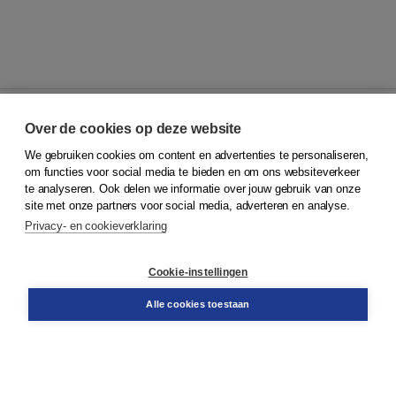
Over de cookies op deze website
We gebruiken cookies om content en advertenties te personaliseren,
© 2026
Koninklijke Boom uitgevers
om functies voor social media te bieden en om ons websiteverkeer
te analyseren. Ook delen we informatie over jouw gebruik van onze
Klantenservice
site met onze partners voor social media, adverteren en analyse.
Service & informatie
Privacy- en cookieverklaring
Contact
Retourneren
Docentenservice
Cookie-instellingen
Snel bestellen
Teamviewer
Alle cookies toestaan
Boom voor jou
Voor de boekhandel
Voor de pers
Publiceren bij Boom