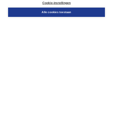
Docentenservice
Cookie-instellingen
Snel bestellen
Teamviewer
Alle cookies toestaan
Boom voor jou
Voor de boekhandel
Voor de pers
Publiceren bij Boom
Werken bij Boom & Vacatures
Over Boom
Wat ons drijft
Onze historie
Onze auteurs
Onze organisatie
Duurzaam ondernemen
Gratis verzending in NL vanaf € 20,-.
Veilig winkelen met Thuiswinkelwaarborg