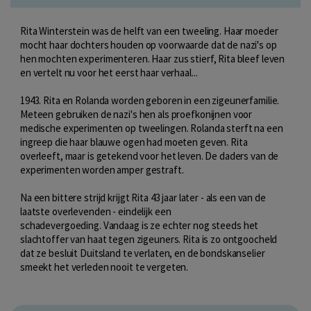
Rita Winterstein was de helft van een tweeling. Haar moeder
mocht haar dochters houden op voorwaarde dat de nazi's op
hen mochten experimenteren. Haar zus stierf, Rita bleef leven
en vertelt nu voor het eerst haar verhaal...
1943. Rita en Rolanda worden geboren in een zigeunerfamilie.
Meteen gebruiken de nazi's hen als proefkonijnen voor
medische experimenten op tweelingen.
Rolanda sterft na een
ingreep die haar blauwe ogen had moeten geven.
Rita
overleeft, maar is getekend voor het leven. De daders van de
experimenten worden amper gestraft.
Na een bittere strijd krijgt Rita 43 jaar later - als een van de
laatste overlevenden - eindelijk een
schadevergoeding.
Vandaag is ze echter nog steeds het
slachtoffer van haat tegen zigeuners.
Rita is zo ontgoocheld
dat ze besluit Duitsland te verlaten, en de bondskanselier
smeekt het verleden nooit te vergeten.