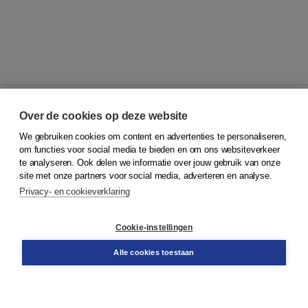
Over de cookies op deze website
We gebruiken cookies om content en advertenties te personaliseren,
© 2026
Koninklijke Boom uitgevers
om functies voor social media te bieden en om ons websiteverkeer
te analyseren. Ook delen we informatie over jouw gebruik van onze
Klantenservice
site met onze partners voor social media, adverteren en analyse.
Service & informatie
Privacy- en cookieverklaring
Contact
Retourneren
Docentenservice
Cookie-instellingen
Snel bestellen
Teamviewer
Alle cookies toestaan
Boom voor jou
Voor de boekhandel
Voor de pers