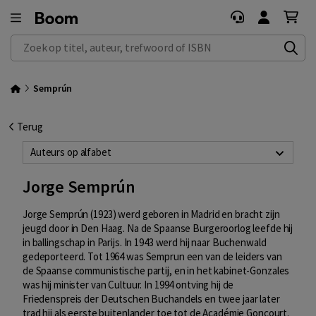
Zoek op titel, auteur, trefwoord of ISBN
Semprún
Terug
Auteurs op alfabet
Jorge Semprún
Jorge Semprún (1923) werd geboren in Madrid en bracht zijn
jeugd door in Den Haag. Na de Spaanse Burgeroorlog leefde hij
in ballingschap in Parijs. In 1943 werd hij naar Buchenwald
gedeporteerd. Tot 1964 was Semprun een van de leiders van
de Spaanse communistische partij, en in het kabinet-Gonzales
was hij minister van Cultuur. In 1994 ontving hij de
Friedenspreis der Deutschen Buchandels en twee jaar later
trad hij als eerste buitenlander toe tot de Académie Goncourt.