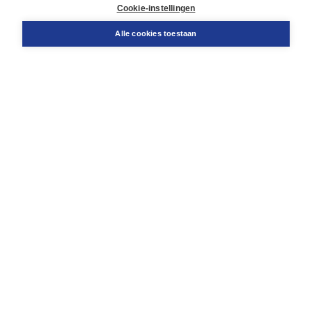
Docentenservice
Cookie-instellingen
Snel bestellen
Teamviewer
Alle cookies toestaan
Boom voor jou
Voor de boekhandel
Voor de pers
Publiceren bij Boom
Werken bij Boom & Vacatures
Over Boom
Wat ons drijft
Onze historie
Onze auteurs
Onze organisatie
Duurzaam ondernemen
Gratis verzending in NL vanaf € 20,-.
Veilig winkelen met Thuiswinkelwaarborg