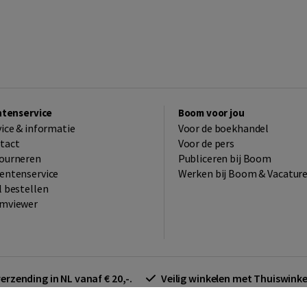
ntenservice
Boom voor jou
vice & informatie
Voor de boekhandel
tact
Voor de pers
ourneren
Publiceren bij Boom
entenservice
Werken bij Boom & Vacatur
l bestellen
mviewer
verzending in NL vanaf € 20,-.
Veilig winkelen met Thuiswin