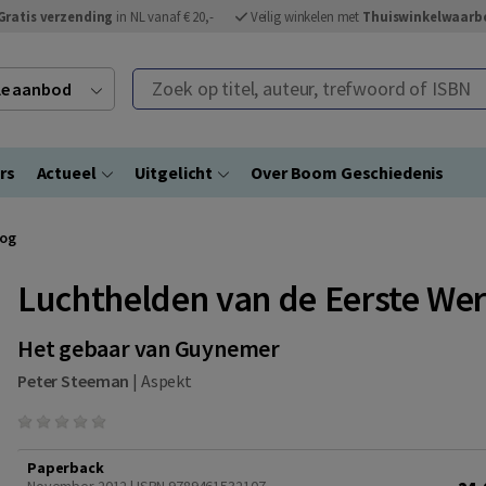
Gratis verzending
in NL vanaf € 20,-
Veilig winkelen met
Thuiswinkelwaarb
Zoek op titel, auteur, trefwoord of ISBN
ele aanbod
rs
Actueel
Uitgelicht
Over Boom Geschiedenis
log
Luchthelden van de Eerste We
Het gebaar van Guynemer
Peter Steeman
|
Aspekt
Paperback