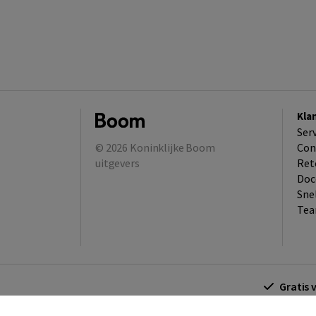
Kla
Ser
© 2026
Koninklijke Boom
Con
uitgevers
Ret
Doc
Sne
Tea
Gratis 