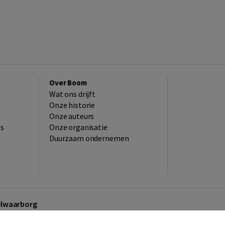
Over Boom
Wat ons drijft
Onze historie
Onze auteurs
es
Onze organisatie
Duurzaam ondernemen
kelwaarborg