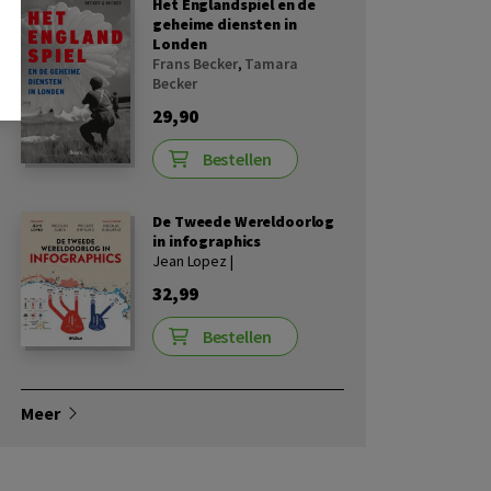
Het Englandspiel en de
geheime diensten in
Londen
Frans Becker
,
Tamara
Becker
29,90
Bestellen
De Tweede Wereldoorlog
in infographics
Jean Lopez |
32,99
Bestellen
Meer