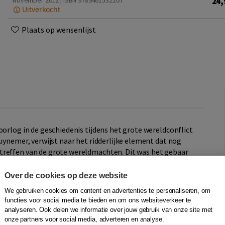
24,
November 2012 | ISBN 9789461532107
Uitverkocht
Plaats op wensenlijst
oorlog in de geschiedenis tijdens het grote wereldconflict
Guynemer, verwijst naar het ridderlijke element dat nog
treffen van de grote wereldmachten. Dit was het gebaar
or zijn Duitse tegenstander vanuit een winnende positie
Over de cookies op deze website
We gebruiken cookies om content en advertenties te personaliseren, om
van de vliegers zelf. De grote namen van de legendarische
functies voor social media te bieden en om ons websiteverkeer te
breekt natuurlijk de rode baron niet. Het hoofdstuk
analyseren. Ook delen we informatie over jouw gebruik van onze site met
Eerste Wereldoorlog, is geschreven door de historicus
onze partners voor social media, adverteren en analyse.