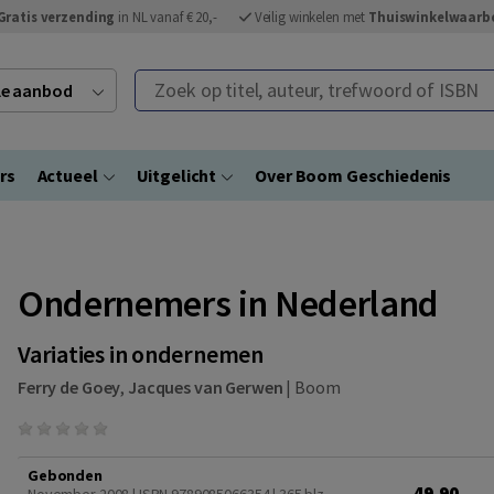
Gratis verzending
in NL vanaf € 20,-
Veilig winkelen met
Thuiswinkelwaarb
Zoek op titel, auteur, trefwoord of ISBN
ele aanbod
rs
Actueel
Uitgelicht
Over Boom Geschiedenis
Ondernemers in Nederland
Variaties in ondernemen
Ferry de Goey
,
Jacques van Gerwen
|
Boom
Gebonden
49,90