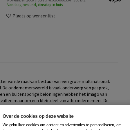
November 2008 | ISBN 9789085066354
| 365 blz.
Vandaag besteld, dinsdag in huis
Plaats op wensenlijst
tter van de raad van bestuur van een grote multinational:
d. De ondernemerswereld is vaak onderwerp van gesprek,
dalen en buitensporige beloningen hebben het imago van
vallen maar om een klein deel van alle ondernemers. De
digen in het MKB, waarbij het aantal vrouwen en
belichte groep krijgt in dit boek eindelijk de aandacht die
Over de cookies op deze website
 heel ander beeld zien dan de bestaande boeken over het
We gebruiken cookies om content en advertenties te personaliseren, om
momentopname.