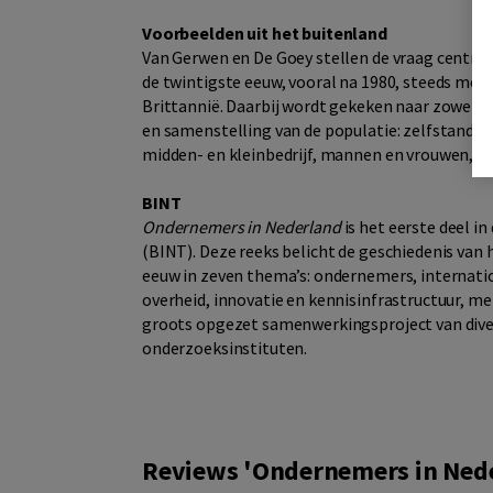
Voorbeelden uit het buitenland
Van Gerwen en De Goey stellen de vraag centra
de twintigste eeuw, vooral na 1980, steeds meer
Brittannië. Daarbij wordt gekeken naar zowel 
en samenstelling van de populatie: zelfstandig
midden- en kleinbedrijf, mannen en vrouwen, 
BINT
Ondernemers in Nederland
is het eerste deel in
(BINT). Deze reeks belicht de geschiedenis van
eeuw in zeven thema’s: ondernemers, internatio
overheid, innovatie en kennisinfrastructuur, me
groots opgezet samenwerkingsproject van dive
onderzoeksinstituten.
Reviews 'Ondernemers in Ned