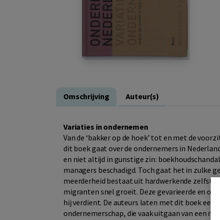
Omschrijving
Auteur(s)
Variaties in ondernemen
Van de ‘bakker op de hoek’ tot en met de voorzi
dit boek gaat over de ondernemers in Nederlan
en niet altijd in gunstige zin: boekhoudschan
managers beschadigd. Toch gaat het in zulke ge
meerderheid bestaat uit hardwerkende zelfstan
migranten snel groeit. Deze gevarieerde en onder
hij verdient. De auteurs laten met dit boek een
ondernemerschap, die vaak uitgaan van een 