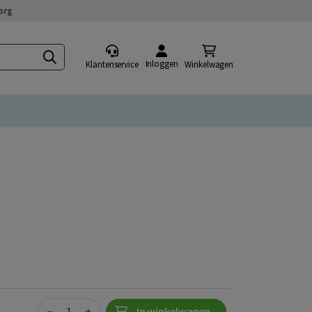
org
Inloggen
Klantenservice
Winkelwagen
Quantity
−
+
In winkelwagen