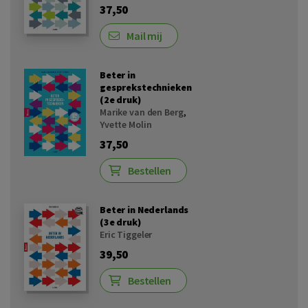
37,50
Mail mij
Beter in
gesprekstechnieken
(2e druk)
Marike van den Berg
,
Yvette Molin
37,50
Bestellen
Beter in Nederlands
(3e druk)
Eric Tiggeler
39,50
Bestellen