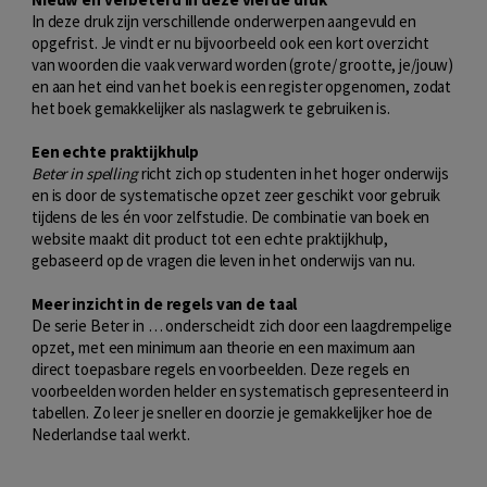
In deze druk zijn verschillende onderwerpen aangevuld en
opgefrist. Je vindt er nu bijvoorbeeld ook een kort overzicht
van woorden die vaak verward worden (grote/ grootte, je/jouw)
en aan het eind van het boek is een register opgenomen, zodat
het boek gemakkelijker als naslagwerk te gebruiken is.
Een echte praktijkhulp
Beter in spelling
richt zich op studenten in het hoger onderwijs
en is door de systematische opzet zeer geschikt voor gebruik
tijdens de les én voor zelfstudie. De combinatie van boek en
website maakt dit product tot een echte praktijkhulp,
gebaseerd op de vragen die leven in het onderwijs van nu.
Meer inzicht in de regels van de taal
De serie Beter in … onderscheidt zich door een laagdrempelige
opzet, met een minimum aan theorie en een maximum aan
direct toepasbare regels en voorbeelden. Deze regels en
voorbeelden worden helder en systematisch gepresenteerd in
tabellen. Zo leer je sneller en doorzie je gemakkelijker hoe de
Nederlandse taal werkt.