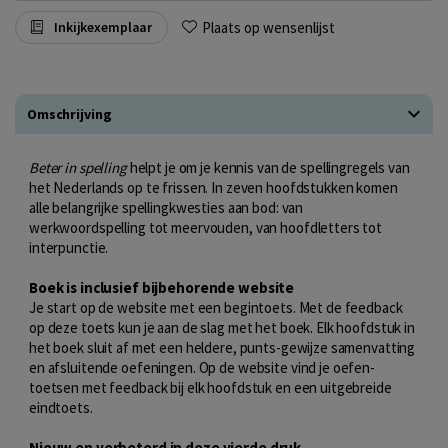
Plaats op wensenlijst
Inkijkexemplaar
Omschrijving
Beter in spelling
helpt je om je kennis van de spellingregels van
het Nederlands op te frissen. In zeven hoofdstukken komen
alle belangrijke spellingkwesties aan bod: van
werkwoordspelling tot meervouden, van hoofdletters tot
interpunctie.
Boek is inclusief bijbehorende website
Je start op de website met een begintoets. Met de feedback
op deze toets kun je aan de slag met het boek. Elk hoofdstuk in
het boek sluit af met een heldere, punts-gewijze samenvatting
en afsluitende oefeningen. Op de website vind je oefen-
toetsen met feedback bij elk hoofdstuk en een uitgebreide
eindtoets.
Nieuw en verbeterd in deze vierde druk