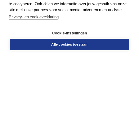
te analyseren. Ook delen we informatie over jouw gebruik van onze
Klantenservice
site met onze partners voor social media, adverteren en analyse.
Service & informatie
Privacy- en cookieverklaring
Contact
Retourneren
Docentenservice
Cookie-instellingen
Snel bestellen
Teamviewer
Alle cookies toestaan
Boom voor jou
Voor de boekhandel
Voor de pers
Publiceren bij Boom
Werken bij Boom & Vacatures
Over Boom
Wat ons drijft
Onze historie
Onze auteurs
Onze organisatie
Duurzaam ondernemen