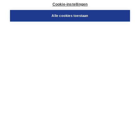
Docentenservice
Cookie-instellingen
Snel bestellen
Teamviewer
Alle cookies toestaan
Boom voor jou
Voor de boekhandel
Voor de pers
Publiceren bij Boom
Werken bij Boom & Vacatures
Over Boom
Wat ons drijft
Onze historie
Onze auteurs
Onze organisatie
Duurzaam ondernemen
Gratis verzending in NL vanaf € 20,-.
Veilig winkelen met Thuiswinkelwaarborg