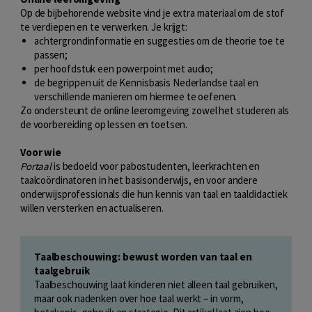
Op de bijbehorende website vind je extra materiaal om de stof
te verdiepen en te verwerken. Je krijgt:
achtergrondinformatie en suggesties om de theorie toe te
passen;
per hoofdstuk een powerpoint met audio;
de begrippen uit de Kennisbasis Nederlandse taal en
verschillende manieren om hiermee te oefenen.
Zo ondersteunt de online leeromgeving zowel het studeren als
de voorbereiding op lessen en toetsen.
Voor wie
Portaal
is bedoeld voor pabostudenten, leerkrachten en
taalcoördinatoren in het basisonderwijs, en voor andere
onderwijsprofessionals die hun kennis van taal en taaldidactiek
willen versterken en actualiseren.
Taalbeschouwing: bewust worden van taal en
taalgebruik
Taalbeschouwing laat kinderen niet alleen taal gebruiken,
maar ook nadenken over hoe taal werkt – in vorm,