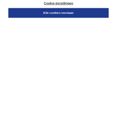
Docentenservice
Cookie-instellingen
Snel bestellen
Teamviewer
Alle cookies toestaan
Boom voor jou
Voor de boekhandel
Voor de pers
Publiceren bij Boom
Werken bij Boom & Vacatures
Over Boom
Wat ons drijft
Onze historie
Onze auteurs
Onze organisatie
Duurzaam ondernemen
Gratis verzending in NL vanaf € 20,-.
Veilig winkelen met Thuiswinkelwaarborg