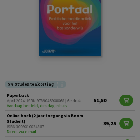
5% Studentenkorting
Paperback
51,50
April 2024 | ISBN 9789046908068 | 6e druk
Vandaag besteld, dinsdag in huis
Online boek (2 jaar toegang via Boom
Student)
39,25
ISBN 3009010024867
Direct via e-mail