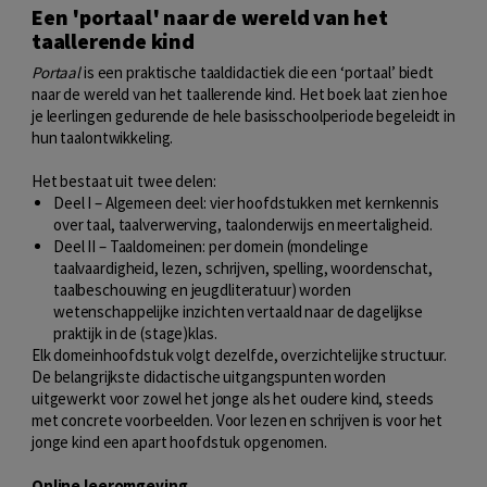
Een 'portaal' naar de wereld van het
taallerende kind
Portaal
is een praktische taaldidactiek die een ‘portaal’ biedt
naar de wereld van het taallerende kind. Het boek laat zien hoe
je leerlingen gedurende de hele basisschoolperiode begeleidt in
hun taalontwikkeling.
Het bestaat uit twee delen:
Deel I – Algemeen deel: vier hoofdstukken met kernkennis
over taal, taalverwerving, taalonderwijs en meertaligheid.
Deel II – Taaldomeinen: per domein (mondelinge
taalvaardigheid, lezen, schrijven, spelling, woordenschat,
taalbeschouwing en jeugdliteratuur) worden
wetenschappelijke inzichten vertaald naar de dagelijkse
praktijk in de (stage)klas.
Elk domeinhoofdstuk volgt dezelfde, overzichtelijke structuur.
De belangrijkste didactische uitgangspunten worden
uitgewerkt voor zowel het jonge als het oudere kind, steeds
met concrete voorbeelden. Voor lezen en schrijven is voor het
jonge kind een apart hoofdstuk opgenomen.
Online leeromgeving