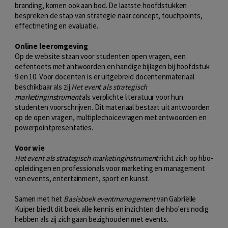
branding, komen ook aan bod. De laatste hoofdstukken
bespreken de stap van strategie naar concept, touchpoints,
effectmeting en evaluatie.
Online leeromgeving
Op de website staan voor studenten open vragen, een
oefentoets met antwoorden en handige bijlagen bij hoofdstuk
9 en 10. Voor docenten is er uitgebreid docentenmateriaal
beschikbaar als zij
Het event als strategisch
marketinginstrument
als verplichte literatuur voor hun
studenten voorschrijven. Dit materiaal bestaat uit antwoorden
op de open vragen, multiplechoicevragen met antwoorden en
powerpointpresentaties.
Voor wie
Het event als strategisch marketinginstrument
richt zich op hbo-
opleidingen en professionals voor marketing en management
van events, entertainment, sport en kunst.
Samen met het
Basisboek eventmanagement
van Gabriëlle
Kuiper biedt dit boek alle kennis en inzichten die hbo'ers nodig
hebben als zij zich gaan bezighouden met events.