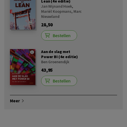
Lean (4e editie)
Jan Wijnand Hoek
,
Mariël Koopmans
,
Marc
Nieuwland
28,50
Bestellen
Aan de slag met
Power BI (4e editie)
Ben Groenendijk
43,95
Bestellen
Meer