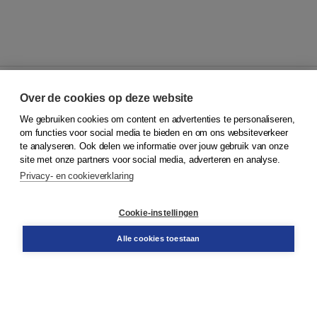
Over de cookies op deze website
We gebruiken cookies om content en advertenties te personaliseren,
© 2026
Koninklijke Boom uitgevers
om functies voor social media te bieden en om ons websiteverkeer
te analyseren. Ook delen we informatie over jouw gebruik van onze
Klantenservice
site met onze partners voor social media, adverteren en analyse.
Service & informatie
Privacy- en cookieverklaring
Contact
Retourneren
Docentenservice
Cookie-instellingen
Snel bestellen
Teamviewer
Alle cookies toestaan
Boom voor jou
Voor de boekhandel
Voor de pers
Publiceren bij Boom