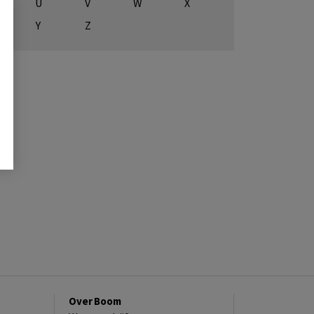
U
V
W
X
Y
Z
Over Boom