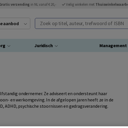
Gratis verzending
in NL vanaf € 20,-
Veilig winkelen met
Thuiswinkelwaarb
Zoek op titel, auteur, trefwoord of ISBN
ele aanbod
org
Juridisch
Management
elfstandig ondernemer. Ze adviseert en ondersteunt haar
woon- en werkomgeving. In de afgelopen jaren heeft ze in de
DD, ADHD, psychische stoornissen en gedragsverandering.