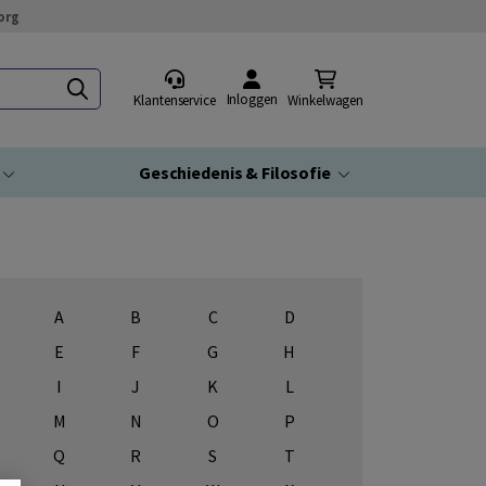
org
Inloggen
Klantenservice
Winkelwagen
Geschiedenis & Filosofie
A
B
C
D
E
F
G
H
I
J
K
L
M
N
O
P
Q
R
S
T