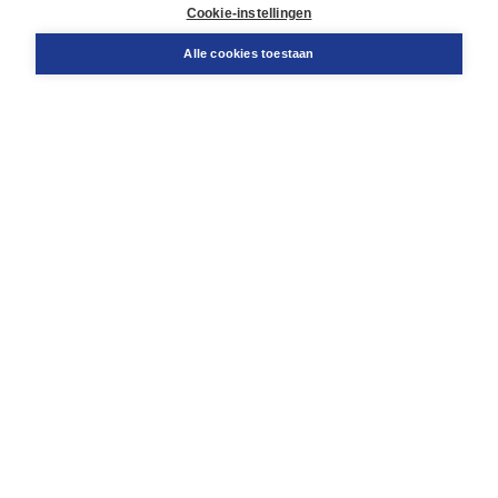
Docentenservice
Cookie-instellingen
Snel bestellen
Teamviewer
Alle cookies toestaan
Boom voor jou
Voor de boekhandel
Voor de pers
Publiceren bij Boom
Werken bij Boom & Vacatures
Over Boom
Wat ons drijft
Onze historie
Onze auteurs
Onze organisatie
Duurzaam ondernemen
Gratis verzending in NL vanaf € 20,-.
Veilig winkelen met Thuiswinkelwaarborg