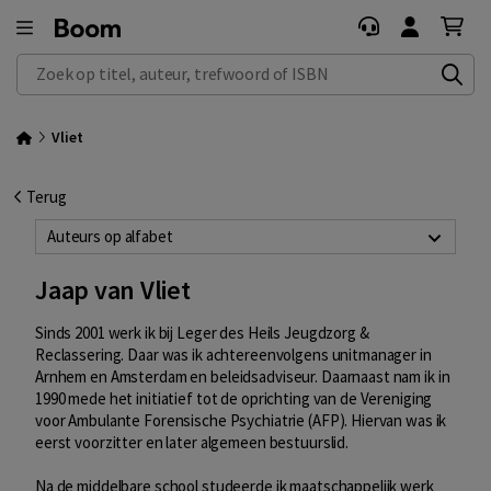
Zoek op titel, auteur, trefwoord of ISBN
Vliet
Terug
Auteurs op alfabet
Jaap van Vliet
Sinds 2001 werk ik bij Leger des Heils Jeugdzorg &
Reclassering. Daar was ik achtereenvolgens unitmanager in
Arnhem en Amsterdam en beleidsadviseur. Daarnaast nam ik in
1990 mede het initiatief tot de oprichting van de Vereniging
voor Ambulante Forensische Psychiatrie (AFP). Hiervan was ik
eerst voorzitter en later algemeen bestuurslid.
Na de middelbare school studeerde ik maatschappelijk werk