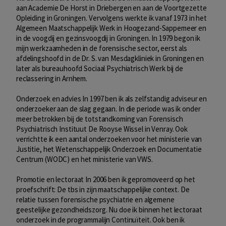
aan Academie De Horst in Driebergen en aan de Voortgezette
Opleiding in Groningen. Vervolgens werkte ik vanaf 1973 in het
Algemeen Maatschappelijk Werk in Hoogezand-Sappemeer en
in de voogdij en gezinsvoogdij in Groningen. In 1979 begon ik
mijn werkzaamheden in de forensische sector, eerst als
afdelingshoofd in de Dr. S. van Mesdagkliniek in Groningen en
later als bureauhoofd Sociaal Psychiatrisch Werk bij de
reclassering in Arnhem.
Onderzoek en advies In 1997 ben ik als zelfstandig adviseur en
onderzoeker aan de slag gegaan. In die periode was ik onder
meer betrokken bij de totstandkoming van Forensisch
Psychiatrisch Instituut De Rooyse Wissel in Venray. Ook
verrichtte ik een aantal onderzoeken voor het ministerie van
Justitie, het Wetenschappelijk Onderzoek en Documentatie
Centrum (WODC) en het ministerie van VWS.
Promotie en lectoraat In 2006 ben ik gepromoveerd op het
proefschrift: De tbs in zijn maatschappelijke context. De
relatie tussen forensische psychiatrie en algemene
geestelijke gezondheidszorg. Nu doe ik binnen het lectoraat
onderzoek in de programmalijn Continuïteit. Ook ben ik